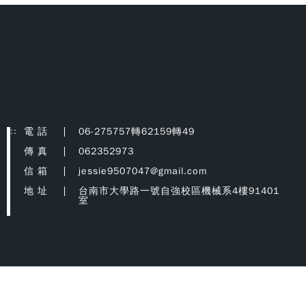
:::
電 話
06-275757轉62159轉49
傳 真
062352973
信 箱
jessie9507047@gmail.com
地 址
台南市大學路一號自強校區機械系4樓91401
室