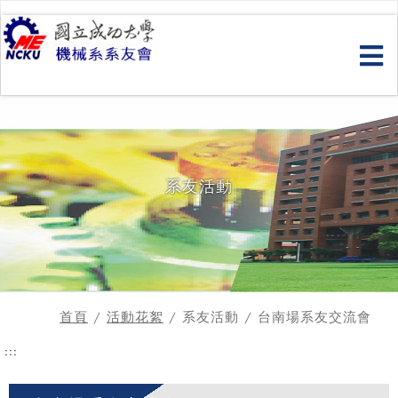
跳
到
主
要
內
容
系友活動
首頁
/
活動花絮
/ 系友活動 / 台南場系友交流會
:::