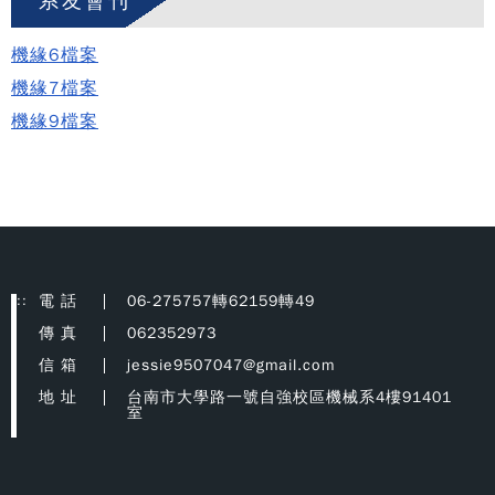
系友會刊
機緣6檔案
機緣7檔案
機緣9檔案
:::
電 話
06-275757轉62159轉49
傳 真
062352973
信 箱
jessie9507047@gmail.com
地 址
台南市大學路一號自強校區機械系4樓91401
室