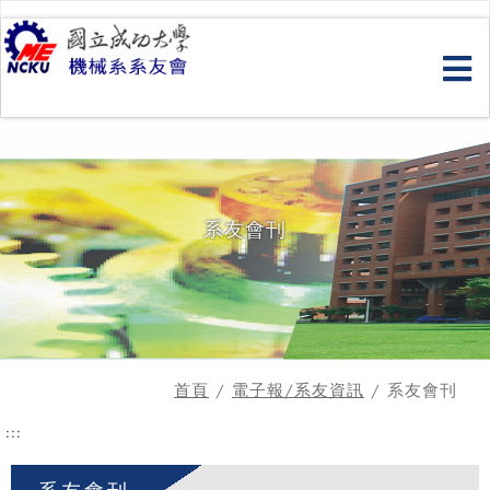
跳
到
主
要
內
容
系友會刊
首頁
/
電子報/系友資訊
/ 系友會刊
:::