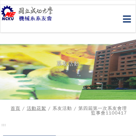
跳
到
主
要
內
容
系友活動
首頁
/
活動花絮
/ 系友活動 / 第四屆第一次系友會理
監事會1100417
:::