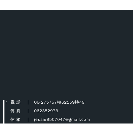
:::
電 話
06-275757轉62159轉49
傳 真
062352973
信 箱
jessie9507047@gmail.com
地 址
台南市大學路一號自強校區機械系4樓91401
室